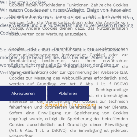
Wir benutzen Cookies
Cookies haben verschiedene Funktionen. Zahlreiche Cookies
Wir nutzen Cookies auf unserer Website. Einige von ihnen sind
sind technisch notwendig, da bestimmte
Webseitenfunktionen ohne diese nicht funktionieren
essenziell für den Betrieb der Seite, während andere uns helfen,
würden (z.B. die Warenkorbfunktion oder die Anzeige von
diese Website und die Nutzererfahrung zu verbessern (Tracking
Videos). Andere Cookies dienen dazu, das Nutzerverhalten
Cookies).
auszuwerten oder Werbung anzuzeigen.
Sie können selbst entscheiden, ob Sie die Cookies zulassen
Cookies, die zur Durchführung des elektronischen
Kommunikationsvorgangs (notwendige Cookies) oder zur
möchten. Bitte beachten Sie, dass bei einer Ablehnung
Bereitstellung bestimmter, von Ihnen erwünschter
womöglich nicht mehr alle Funktionalitäten der Seite zur
Funktionen (funktionale Cookies, z. B. für die
Verfügung stehen.
Warenkorbfunktion) oder zur Optimierung der Webseite (z.B.
Cookies zur Messung des Webpublikums) erforderlich sind,
werden auf Grundlage von Art. 6 Abs. 1 lit. f DSGVO
gespeichert, sofern keine andere Rechtsgrundlage
Akzeptieren
Ablehnen
angegeben wird. Der Websitebetreiber hat ein berechtigtes
Interesse an der Speicherung von Cookies zur technisch
Datenschutz
|
Impressum
fehlerfreien und optimierten Bereitstellung seiner Dienste.
Sofern eine Einwilligung zur Speicherung von Cookies
abgefragt wurde, erfolgt die Speicherung der betreffenden
Cookies ausschließlich auf Grundlage dieser Einwilligung
(Art. 6 Abs. 1 lit. a DSGVO); die Einwilligung ist jederzeit
widerrufbar.